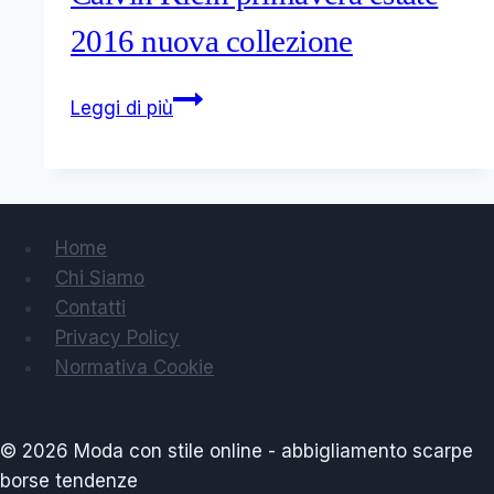
2016 nuova collezione
Calvin
Leggi di più
Klein
primavera
estate
2016
nuova
Home
collezione
Chi Siamo
Contatti
Privacy Policy
Normativa Cookie
© 2026 Moda con stile online - abbigliamento scarpe
borse tendenze