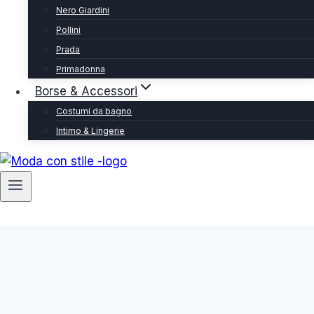
Nero Giardini
Pollini
Prada
Primadonna
Borse & Accessori
Costumi da bagno
Intimo & Lingerie