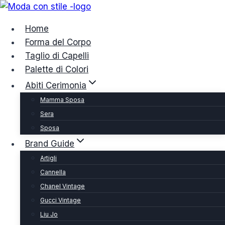
Salta
al
Home
contenuto
Forma del Corpo
Taglio di Capelli
Palette di Colori
Abiti Cerimonia
Mamma Sposa
Sera
Sposa
Brand Guide
Artigli
Cannella
Chanel Vintage
Gucci Vintage
Liu Jo