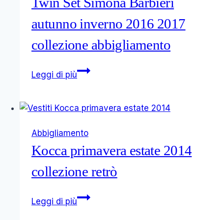
Twin Set Simona Barbieri
autunno inverno 2016 2017
collezione abbigliamento
Twin
Leggi di più
Set
Simona
Barbieri
autunno
Abbigliamento
inverno
Kocca primavera estate 2014
2016
2017
collezione retrò
collezione
abbigliamento
Kocca
Leggi di più
primavera