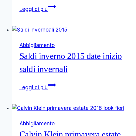
Zuiki
Leggi di più
collezione
abbigliamento
2016
Abbigliamento
Saldi inverno 2015 date inizio
saldi invernali
Saldi
Leggi di più
inverno
2015
date
inizio
Abbigliamento
saldi
Calvin Klein primavera estate
invernali