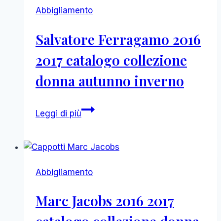
collezione
Abbigliamento
donna
autunno
Salvatore Ferragamo 2016
inverno
2017 catalogo collezione
donna autunno inverno
Salvatore
Leggi di più
Ferragamo
2016
2017
catalogo
Abbigliamento
collezione
donna
Marc Jacobs 2016 2017
autunno
inverno