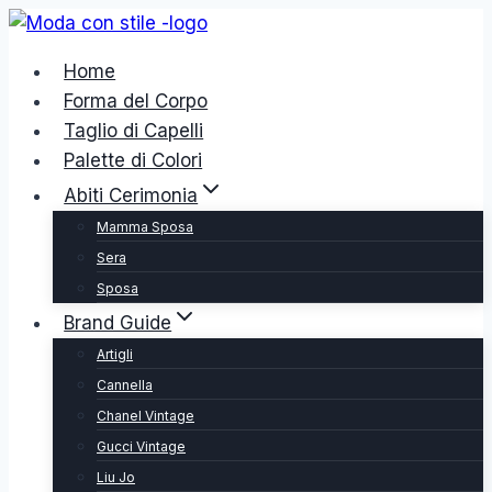
Salta
al
Home
contenuto
Forma del Corpo
Taglio di Capelli
Palette di Colori
Abiti Cerimonia
Mamma Sposa
Sera
Sposa
Brand Guide
Artigli
Cannella
Chanel Vintage
Gucci Vintage
Liu Jo