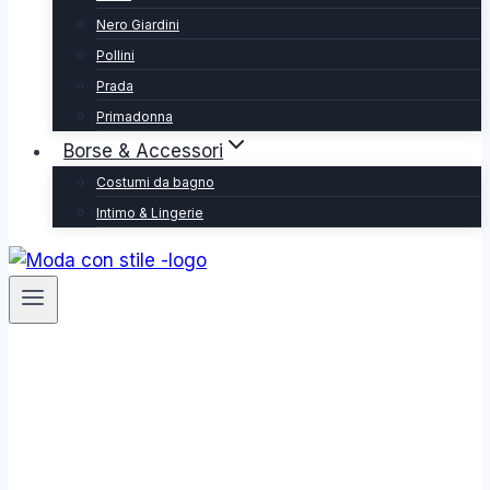
Nero Giardini
Pollini
Prada
Primadonna
Borse & Accessori
Costumi da bagno
Intimo & Lingerie