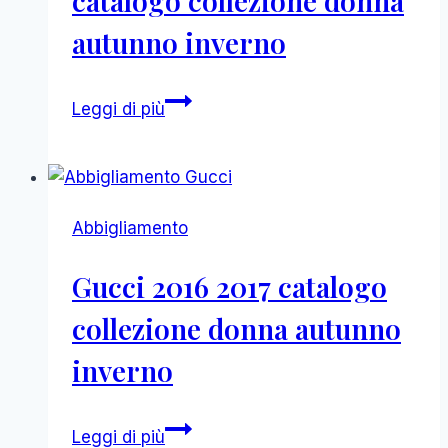
catalogo collezione donna
autunno inverno
Marc
Leggi di più
Jacobs
2016
2017
catalogo
Abbigliamento
collezione
donna
Gucci 2016 2017 catalogo
autunno
inverno
collezione donna autunno
inverno
Gucci
Leggi di più