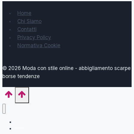
pagina
autunno
Home
inverno
Chi Siamo
Contatti
Privacy Policy
Normativa Cookie
© 2026 Moda con stile online - abbigliamento scarpe
borse tendenze
Home
Forma del Corpo