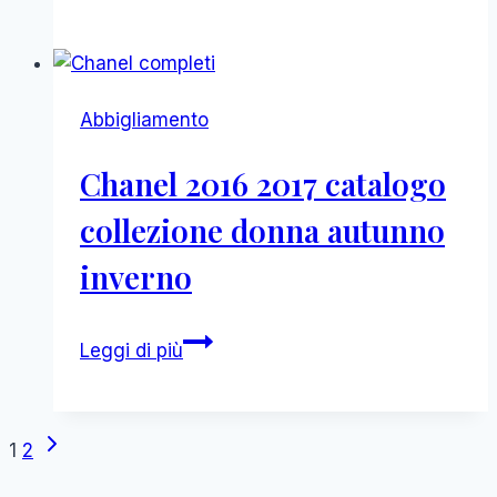
2016
2017
catalogo
collezione
Abbigliamento
donna
autunno
Chanel 2016 2017 catalogo
inverno
collezione donna autunno
inverno
Chanel
Leggi di più
2016
2017
catalogo
Navigazione
Pagina
1
2
collezione
successiva
donna