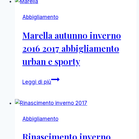
2016
2017
Abbigliamento
abbigliamento
creativo
Marella autunno inverno
2016 2017 abbigliamento
urban e sporty
Marella
Leggi di più
autunno
inverno
2016
2017
Abbigliamento
abbigliamento
urban
Rinascimento inverno
e