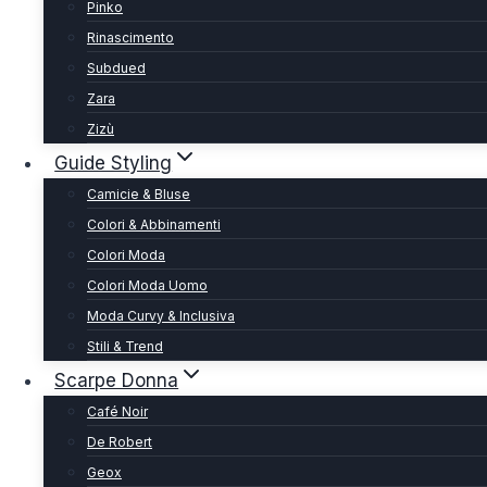
Pinko
Rinascimento
Subdued
Zara
Zizù
Guide Styling
Camicie & Bluse
Colori & Abbinamenti
Colori Moda
Colori Moda Uomo
Moda Curvy & Inclusiva
Stili & Trend
Scarpe Donna
Café Noir
De Robert
Geox