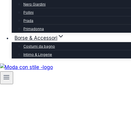
Nero Giardini
Pollini
Prada
Primadonna
Borse & Accessori
Costumi da bagno
Intimo & Lingerie