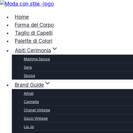
Salta
al
Home
contenuto
Forma del Corpo
Taglio di Capelli
Palette di Colori
Abiti Cerimonia
Mamma Sposa
Sera
Sposa
Brand Guide
Artigli
Cannella
Chanel Vintage
Gucci Vintage
Liu Jo