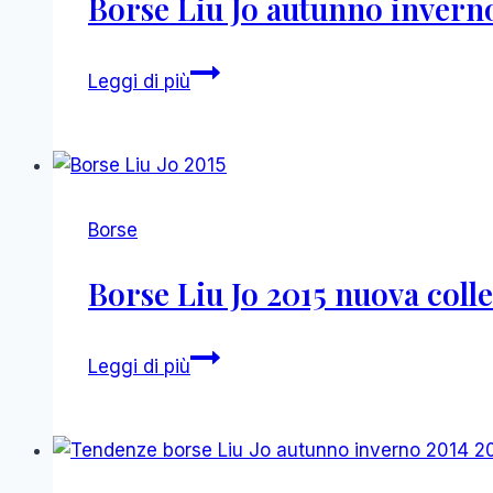
Borse Liu Jo autunno invern
Borse
Leggi di più
Liu
Jo
autunno
inverno
2015
Borse
2016
Borse Liu Jo 2015 nuova colle
Borse
Leggi di più
Liu
Jo
2015
nuova