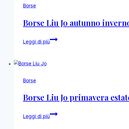
collezione
Borse
e
catalogo
Borse Liu Jo autunno invern
foto
Borse
Leggi di più
Liu
Jo
autunno
inverno
2014
Borse
2015
catalogo
Borse Liu Jo primavera estat
donna
Borse
Leggi di più
Liu