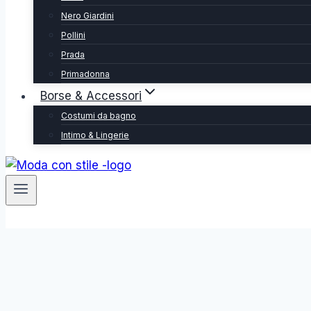
Nero Giardini
Pollini
Prada
Primadonna
Borse & Accessori
Costumi da bagno
Intimo & Lingerie