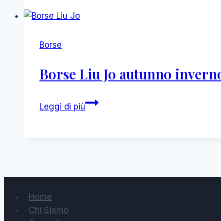
Jo
primavera
estate
2014
Borse
nuovi
modelli
Borse Liu Jo autunno inverno
Amélie
Borse
Leggi di più
Liu
Jo
autunno
inverno
2013
2014
catalogo
Home
collezione
Chi Siamo