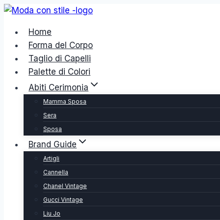
Salta
al
Home
contenuto
Forma del Corpo
Taglio di Capelli
Palette di Colori
Abiti Cerimonia
Mamma Sposa
Sera
Sposa
Brand Guide
Artigli
Cannella
Chanel Vintage
Gucci Vintage
Liu Jo