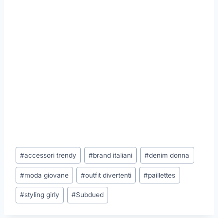
Tag
#
accessori trendy
#
brand italiani
#
denim donna
articolo:
#
moda giovane
#
outfit divertenti
#
paillettes
#
styling girly
#
Subdued