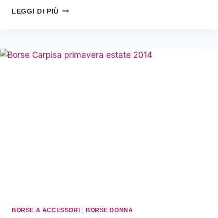
GUESS
LEGGI DI PIÙ
BORSE:
GUIDA
ALLO
STYLING
CASUAL-
CHIC
–
MODELLI
EVERGREEN
E
COME
SCEGLIERE
2026
|
BORSE & ACCESSORI
BORSE DONNA