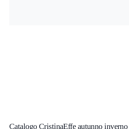
Catalogo CristinaEffe autunno invern