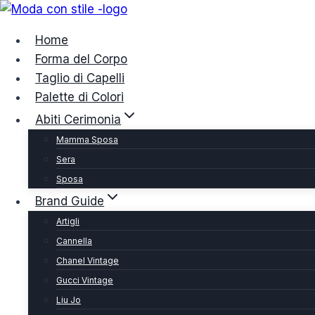
Salta
al
Home
contenuto
Forma del Corpo
Taglio di Capelli
Palette di Colori
Abiti Cerimonia
Mamma Sposa
Sera
Sposa
Brand Guide
Artigli
Cannella
Chanel Vintage
Gucci Vintage
Liu Jo