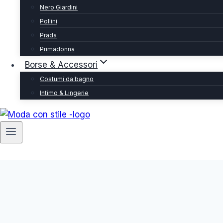
Nero Giardini
Pollini
Prada
Primadonna
Borse & Accessori
Costumi da bagno
Intimo & Lingerie