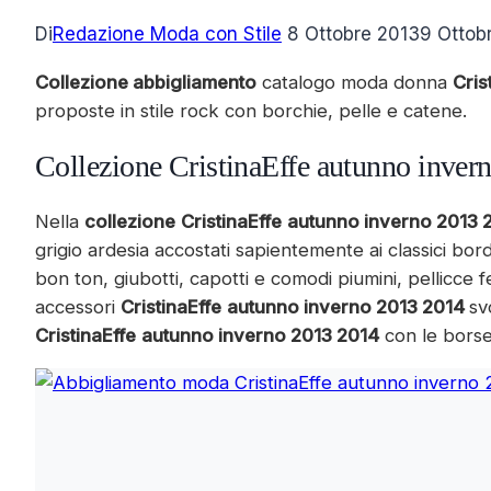
Di
Redazione Moda con Stile
8 Ottobre 2013
9 Ottob
Collezione abbigliamento
catalogo moda donna
Cris
proposte in stile rock con borchie, pelle e catene.
Collezione CristinaEffe autunno inver
Nella
collezione
CristinaEffe
autunno inverno 2013 
grigio ardesia accostati sapientemente ai classici bor
bon ton, giubotti, capotti e comodi piumini, pellicce f
accessori
CristinaEffe
autunno inverno 2013 2014
sv
CristinaEffe
autunno inverno 2013 2014
con le borse,