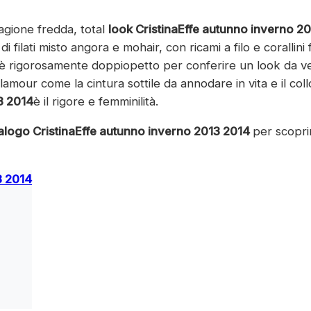
agione fredda, total
look CristinaEffe
autunno inverno 2
di filati misto angora e mohair, con ricami a filo e corallini 
 è rigorosamente doppiopetto per conferire un look da ver
mour come la cintura sottile da annodare in vita e il col
3 2014
è il rigore e femminilità.
alogo CristinaEffe
autunno inverno 2013 2014
per scoprir