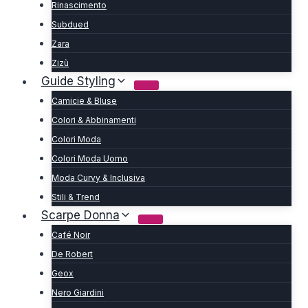
Rinascimento
Subdued
Zara
Zizù
Guide Styling
Camicie & Bluse
Colori & Abbinamenti
Colori Moda
Colori Moda Uomo
Moda Curvy & Inclusiva
Stili & Trend
Scarpe Donna
Café Noir
De Robert
Geox
Nero Giardini