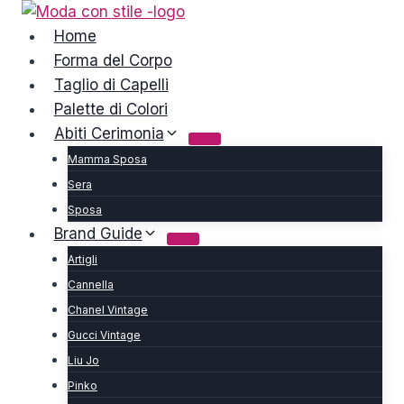
Salta
al
Home
contenuto
Forma del Corpo
Taglio di Capelli
Palette di Colori
Abiti Cerimonia
Mamma Sposa
Sera
Sposa
Brand Guide
Artigli
Cannella
Chanel Vintage
Gucci Vintage
Liu Jo
Pinko