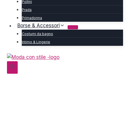
Pollini
Prada
Primadonna
Borse & Accessori
Costumi da bagno
Intimo & Lingerie