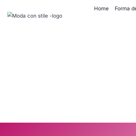
Salta
Home
Forma d
al
contenuto