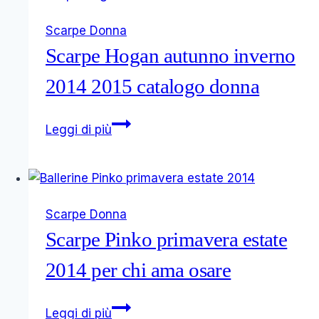
2014
Scarpe Donna
collezione
Scarpe Hogan autunno inverno
Olympia
e
2014 2015 catalogo donna
Interattive
Scarpe
Leggi di più
Hogan
autunno
inverno
2014
Scarpe Donna
2015
Scarpe Pinko primavera estate
catalogo
donna
2014 per chi ama osare
Scarpe
Leggi di più