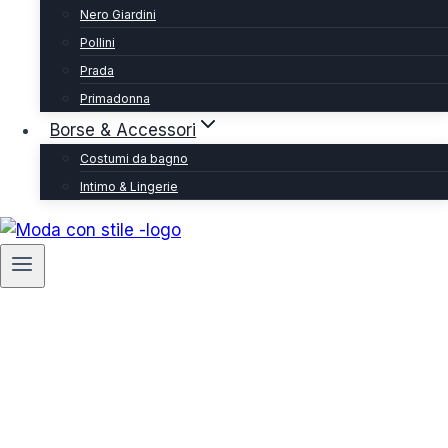
Nero Giardini
Pollini
Prada
Primadonna
Borse & Accessori
Costumi da bagno
Intimo & Lingerie