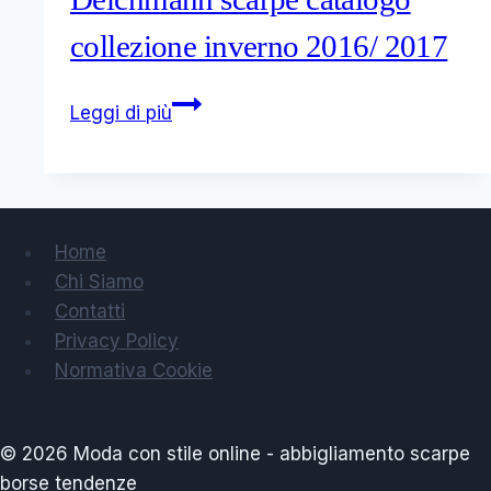
invernali
collezione inverno 2016/ 2017
Deichmann
Leggi di più
scarpe
catalogo
collezione
inverno
2016/
Home
2017
Chi Siamo
Contatti
Privacy Policy
Normativa Cookie
© 2026 Moda con stile online - abbigliamento scarpe
borse tendenze