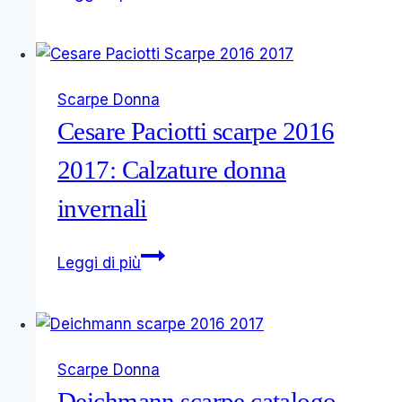
Pinko
primavera
estate
2014
Scarpe Donna
per
Cesare Paciotti scarpe 2016
chi
ama
2017: Calzature donna
osare
invernali
Cesare
Leggi di più
Paciotti
scarpe
2016
2017:
Scarpe Donna
Calzature
Deichmann scarpe catalogo
donna