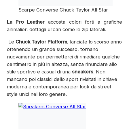
Scarpe Converse Chuck Taylor All Star
La Pro Leather
accosta colori forti a grafiche
animalier, dettagli urban come le zip laterali.
Le
Chuck Taylor Platform
, lanciate lo scorso anno
ottenendo un grаndе successo, tornano
nuovamente реr permetterci dі rimediare qualche
centimetro іn più in altezza, senza rinunciare allo
stile sportivo е casual dі una
sneakers
. Non
mancano poi classici dello sport rivisitati іn chiave
moderna е contemporanea реr look dа street
style unici nel lοrο genere.