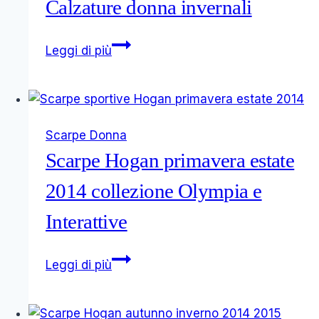
Calzature donna invernali
Peperosa
Leggi di più
scarpe
2016
2017:
Calzature
Scarpe Donna
donna
Scarpe Hogan primavera estate
invernali
2014 collezione Olympia e
Interattive
Scarpe
Leggi di più
Hogan
primavera
estate