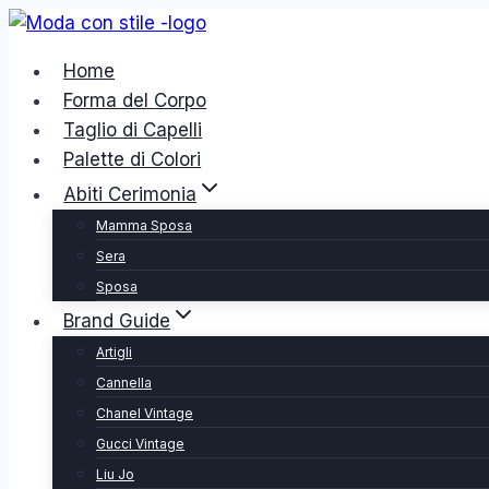
Salta
al
Home
contenuto
Forma del Corpo
Taglio di Capelli
Palette di Colori
Abiti Cerimonia
Mamma Sposa
Sera
Sposa
Brand Guide
Artigli
Cannella
Chanel Vintage
Gucci Vintage
Liu Jo