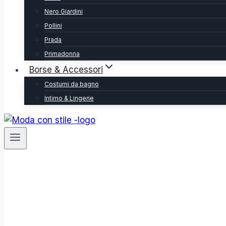
Nero Giardini
Pollini
Prada
Primadonna
Borse & Accessori
Costumi da bagno
Intimo & Lingerie