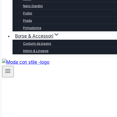
Nero Giardini
Pollini
Prada
Primadonna
Borse & Accessori
Costumi da bagno
Intimo & Lingerie