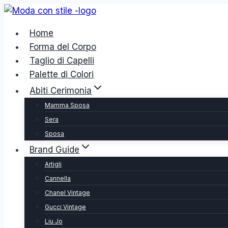
Salta
al
Home
contenuto
Forma del Corpo
Taglio di Capelli
Palette di Colori
Abiti Cerimonia
Mamma Sposa
Sera
Sposa
Brand Guide
Artigli
Cannella
Chanel Vintage
Gucci Vintage
Liu Jo