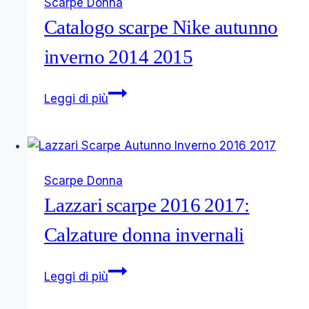
Scarpe Donna
Catalogo scarpe Nike autunno
inverno 2014 2015
Catalogo
Leggi di più
scarpe
Nike
autunno
inverno
Scarpe Donna
2014
Lazzari scarpe 2016 2017:
2015
Calzature donna invernali
Lazzari
Leggi di più
scarpe
2016