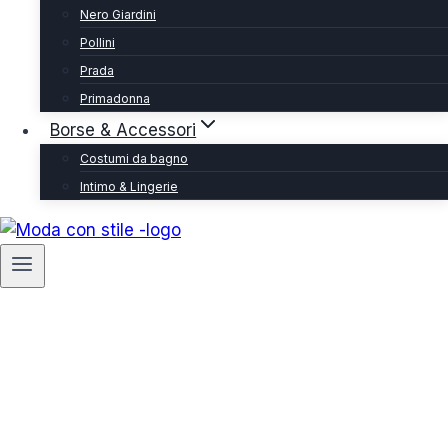
Nero Giardini
Pollini
Prada
Primadonna
Borse & Accessori
Costumi da bagno
Intimo & Lingerie