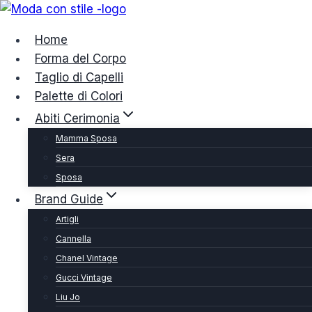
Salta
al
Home
contenuto
Forma del Corpo
Taglio di Capelli
Palette di Colori
Abiti Cerimonia
Mamma Sposa
Sera
Sposa
Brand Guide
Artigli
Cannella
Chanel Vintage
Gucci Vintage
Liu Jo