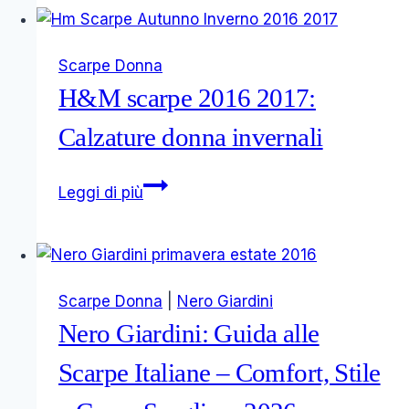
2017:
Calzature
Scarpe Donna
donna
H&M scarpe 2016 2017:
invernali
Calzature donna invernali
H&M
Leggi di più
scarpe
2016
2017:
Calzature
Scarpe Donna
|
Nero Giardini
donna
Nero Giardini: Guida alle
invernali
Scarpe Italiane – Comfort, Stile