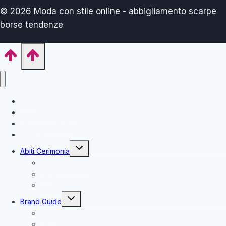
© 2026 Moda con stile online - abbigliamento scarpe
borse tendenze
Home
Forma del Corpo
Taglio di Capelli
Palette di Colori
Alterna
Abiti Cerimonia
menu
figlio
Mamma Sposa
Sera
Sposa
Alterna
Brand Guide
menu
figlio
Artigli
Cannella