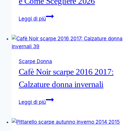
e Come Scegliere 2026
Nero
Leggi di più
Giardini:
Guida
alle
Scarpe
Italiane
Scarpe Donna
–
Cafè Noir scarpe 2016 2017:
Comfort,
Stile
Calzature donna invernali
e
Come
Cafè
Leggi di più
Scegliere
Noir
2026
scarpe
2016
2017: