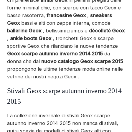
forme minimal chic, con scarpe con tacco Geox
e
basse rasoterra
,
francesine Geox
,
sneakers
Geox
bassi e alti con zeppa interna
, comode
ballerine Geox
, bellissimi pumps e
décolleté Geox
,
ankle boots Geox
, tronchetti Geox e scarpe
sportive Geox che rilanciano le nuove tendenze
Geox scarpe autunno inverno 2014 2015
da
donna che dal
nuovo catalogo Geox scarpe 2015
propongono le ultime tendenze moda online nelle
vetrine dei nostri negozi Geox .
Stivali Geox scarpe autunno inverno 2014
2015
La collezione invernale di stivali Geox scarpe
autunno inverno 2014 2015 non manca di stivali,
qui si spazia dai modelli di stivali Geox alti con