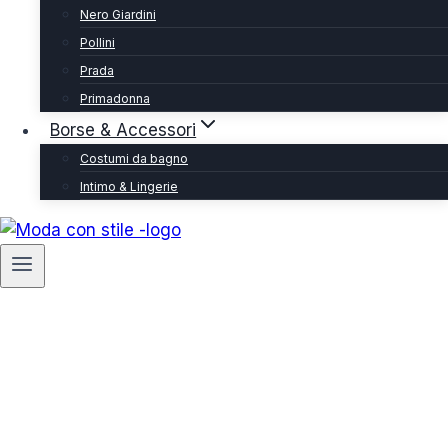
Nero Giardini
Pollini
Prada
Primadonna
Borse & Accessori
Costumi da bagno
Intimo & Lingerie