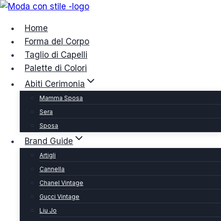
Salta
al
Home
contenuto
Forma del Corpo
Taglio di Capelli
Palette di Colori
Abiti Cerimonia
Mamma Sposa
Sera
Sposa
Brand Guide
Artigli
Cannella
Chanel Vintage
Gucci Vintage
Liu Jo