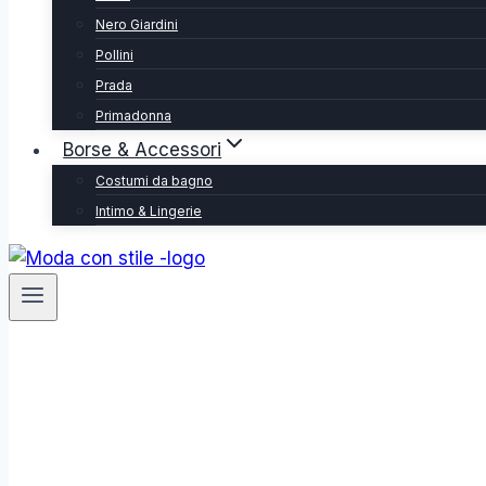
Nero Giardini
Pollini
Prada
Primadonna
Borse & Accessori
Costumi da bagno
Intimo & Lingerie