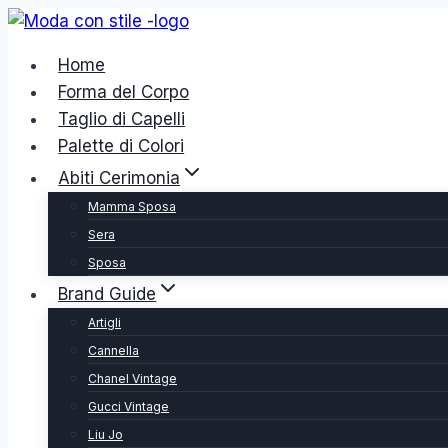
Salta
al
Home
contenuto
Forma del Corpo
Taglio di Capelli
Palette di Colori
Abiti Cerimonia
Mamma Sposa
Sera
Sposa
Brand Guide
Artigli
Cannella
Chanel Vintage
Gucci Vintage
Liu Jo