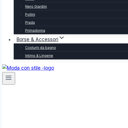
Nero Giardini
Pollini
Prada
Primadonna
Borse & Accessori
Costumi da bagno
Intimo & Lingerie