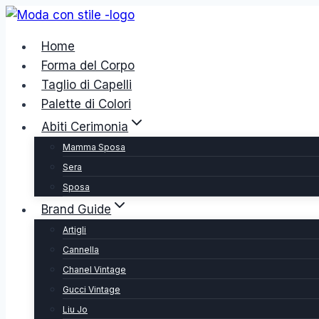
Salta
al
Home
contenuto
Forma del Corpo
Taglio di Capelli
Palette di Colori
Abiti Cerimonia
Mamma Sposa
Sera
Sposa
Brand Guide
Artigli
Cannella
Chanel Vintage
Gucci Vintage
Liu Jo