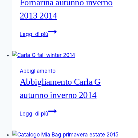
Fornarina autunno inverno
moda
chic
2013 2014
Glamour
Leggi di più
e
chic
è
la
Abbigliamento
collezione
Abbigliamento Carla G
Fornarina
autunno
autunno inverno 2014
inverno
2013
Abbigliamento
Leggi di più
2014
Carla
G
autunno