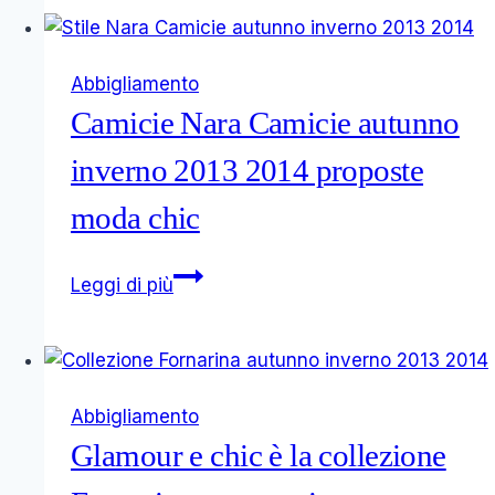
2016
nuova
collezione
Abbigliamento
e
Camicie Nara Camicie autunno
catalogo
foto
inverno 2013 2014 proposte
moda chic
Camicie
Leggi di più
Nara
Camicie
autunno
inverno
Abbigliamento
2013
Glamour e chic è la collezione
2014
proposte