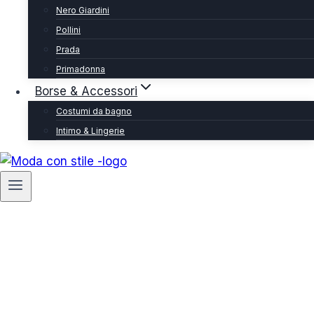
Nero Giardini
Pollini
Prada
Primadonna
Borse & Accessori
Costumi da bagno
Intimo & Lingerie