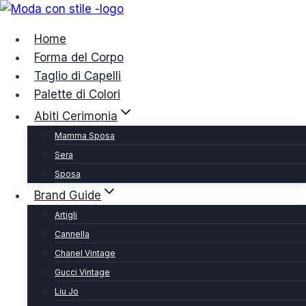
Salta
al
Home
contenuto
Forma del Corpo
Taglio di Capelli
Palette di Colori
Abiti Cerimonia
Mamma Sposa
Sera
Sposa
Brand Guide
Artigli
Cannella
Chanel Vintage
Gucci Vintage
Liu Jo