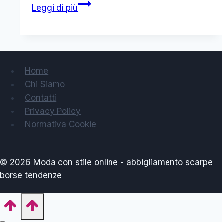
Borse
Leggi di più
Prada
primavera
estate
2015
catalogo
Home
donna
Chi Siamo
Contatti
Privacy Policy
Normativa Cookie
© 2026 Moda con stile online - abbigliamento scarpe
borse tendenze