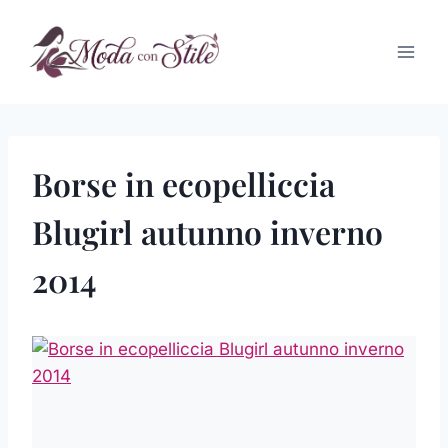
Salta
al
contenuto
Borse in ecopelliccia
Blugirl autunno inverno
2014