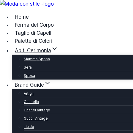
Salta
al
Home
contenuto
Forma del Corpo
Taglio di Capelli
Palette di Colori
Abiti Cerimonia
Mamma Sposa
Sera
Sposa
Brand Guide
Artigli
Cannella
Chanel Vintage
Gucci Vintage
Liu Jo