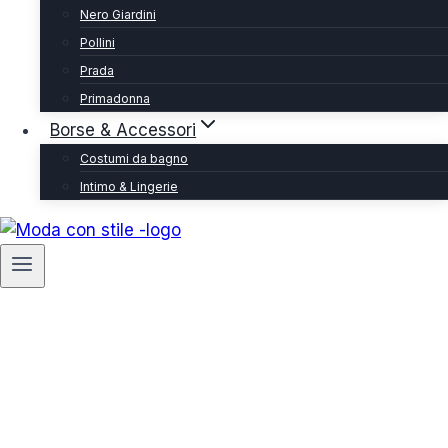
Nero Giardini
Pollini
Prada
Primadonna
Borse & Accessori
Costumi da bagno
Intimo & Lingerie