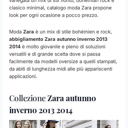
variegata un mix di stli fiorito, bohemian rock e
clasico minimal, catalogo moda Zara propone
look per ogni ocasione a pocco prezzo.
Moda
Zara
è un mix di stile bohémien e rock,
abbigliamento
Zara
autunno
inverno 2013
2014
è molto giovanile e pieno di soluzioni
versatili e di grande scelta dove si passa
facilmente da modelli oversize a quelli stampati,
da abiti di lunghezza midi alle più appariscenti
applicazioni.
Collezione
Zara
autunno
inverno 2013
2014