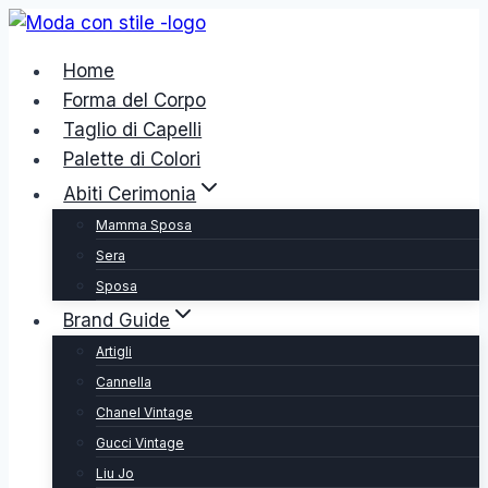
Salta
al
Home
contenuto
Forma del Corpo
Taglio di Capelli
Palette di Colori
Abiti Cerimonia
Mamma Sposa
Sera
Sposa
Brand Guide
Artigli
Cannella
Chanel Vintage
Gucci Vintage
Liu Jo