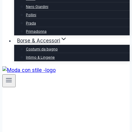
Nero Giardini
Pollini
Prada
Primadonna
Borse & Accessori
Costumi da bagno
Intimo & Lingerie