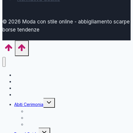
© 2026 Moda con stile online - abbigliamento scarpe
borse tendenze
Home
Forma del Corpo
Taglio di Capelli
Palette di Colori
Alterna
Abiti Cerimonia
menu
figlio
Mamma Sposa
Sera
Sposa
Alterna