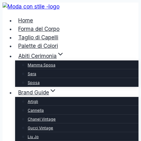
Salta
al
Home
contenuto
Forma del Corpo
Taglio di Capelli
Palette di Colori
Abiti Cerimonia
Mamma Sposa
Sera
Sposa
Brand Guide
Artigli
Cannella
Chanel Vintage
Gucci Vintage
Liu Jo