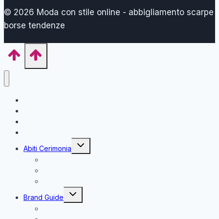
© 2026 Moda con stile online - abbigliamento scarpe
borse tendenze
Home
Forma del Corpo
Taglio di Capelli
Palette di Colori
Alterna
Abiti Cerimonia
menu
figlio
Mamma Sposa
Sera
Sposa
Alterna
Brand Guide
menu
figlio
Artigli