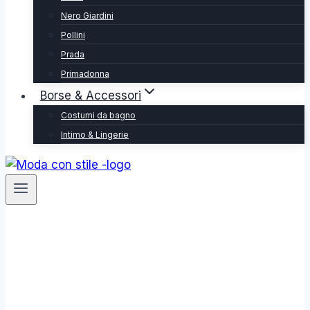
Nero Giardini
Pollini
Prada
Primadonna
Borse & Accessori
Costumi da bagno
Intimo & Lingerie