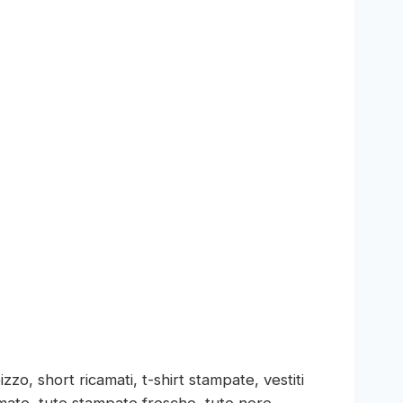
o, short ricamati, t-shirt stampate, vestiti
ricamate, tute stampate fresche, tute nere