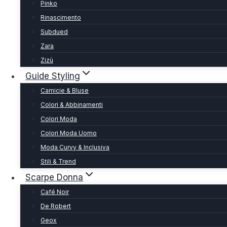
Pinko
Rinascimento
Subdued
Zara
Zizù
Guide Styling
Camicie & Bluse
Colori & Abbinamenti
Colori Moda
Colori Moda Uomo
Moda Curvy & Inclusiva
Stili & Trend
Scarpe Donna
Café Noir
De Robert
Geox