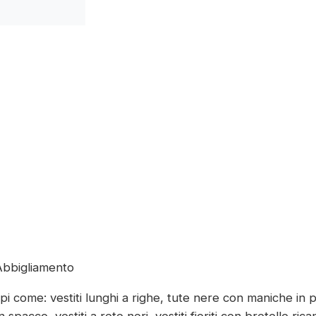
Abbigliamento
come: vestiti lunghi a righe, tute nere con maniche in pizz
 con spacco, vestiti a rete neri, vestiti fioriti con bretelle 