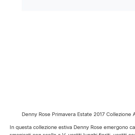
Denny Rose Primavera Estate 2017 Collezione 
In questa collezione estiva Denny Rose emergono capi 
smanicati con scollo a V, vestiti lunghi fioriti, vestiti