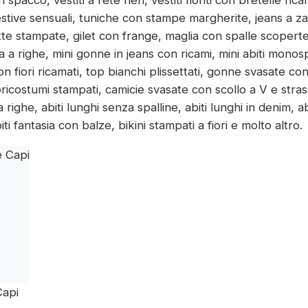
estive sensuali, tuniche con stampe margherite, jeans a z
otte stampate, gilet con frange, maglia con spalle scoper
a a righe, mini gonne in jeans con ricami, mini abiti monospal
con fiori ricamati, top bianchi plissettati, gonne svasate
ricostumi stampati, camicie svasate con scollo a V e stra
 righe, abiti lunghi senza spalline, abiti lunghi in denim, a
abiti fantasia con balze, bikini stampati a fiori e molto altro.
Capi