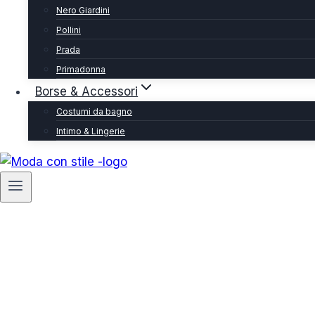
Nero Giardini
Pollini
Prada
Primadonna
Borse & Accessori
Costumi da bagno
Intimo & Lingerie