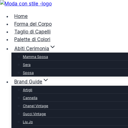
Salta
al
Home
contenuto
Forma del Corpo
Taglio di Capelli
Palette di Colori
Abiti Cerimonia
Mamma Sposa
Sera
Sposa
Brand Guide
Artigli
Cannella
Chanel Vintage
Gucci Vintage
Liu Jo