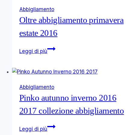
catalogo
Abbigliamento
moda
Oltre abbigliamento primavera
donna
estate 2016
Oltre
Leggi di più
abbigliamento
primavera
estate
2016
Abbigliamento
Pinko autunno inverno 2016
2017 collezione abbigliamento
Pinko
Leggi di più
autunno