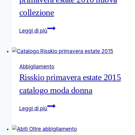
collezione
Abbigliamento
Leggi di più
Liu
Jo
primavera
estate
Abbigliamento
2016
Risskio primavera estate 2015
nuova
collezione
catalogo moda donna
Risskio
Leggi di più
primavera
estate
2015